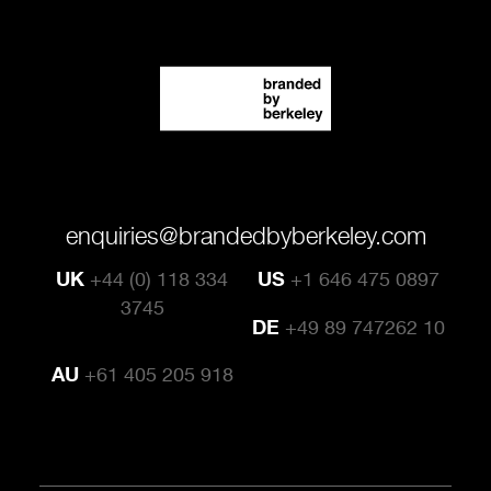
enquiries@brandedbyberkeley.com
UK
+44 (0) 118 334
US
+1 646 475 0897
3745
DE
+49 89 747262 10
AU
+61 405 205 918